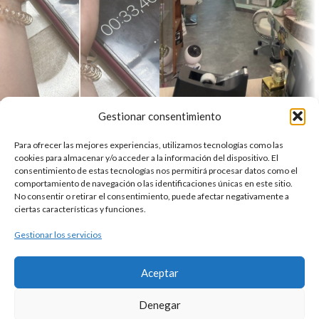
Gestionar consentimiento
Para ofrecer las mejores experiencias, utilizamos tecnologías como las
Tienda Online del mejor centro de estética de Valladolid
cookies para almacenar y/o acceder a la información del dispositivo. El
C. Dos de Mayo, 21, 47004 Valladolid
consentimiento de estas tecnologías nos permitirá procesar datos como el
comportamiento de navegación o las identificaciones únicas en este sitio.
Teléfono: 683 113 415
No consentir o retirar el consentimiento, puede afectar negativamente a
Reservar
ciertas características y funciones.
NUESTRAS TIENDAS
Gestionar los servicios
ENLACES DE INTERÉS
Aceptar
Diseño y desarrollo por
WLDAGENCY
Denegar