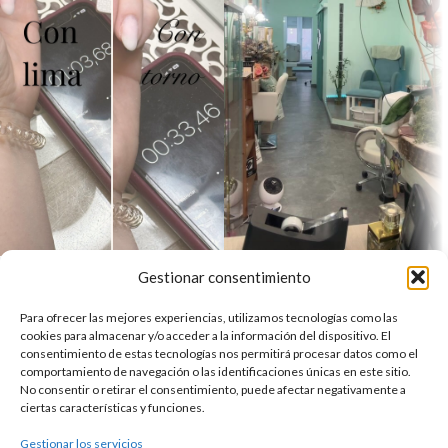
Gestionar consentimiento
Para ofrecer las mejores experiencias, utilizamos tecnologías como las
Tienda Online del mejor centro de estética de Valladolid
cookies para almacenar y/o acceder a la información del dispositivo. El
C. Dos de Mayo, 21, 47004 Valladolid
consentimiento de estas tecnologías nos permitirá procesar datos como el
comportamiento de navegación o las identificaciones únicas en este sitio.
Teléfono: 683 113 415
No consentir o retirar el consentimiento, puede afectar negativamente a
Reservar
ciertas características y funciones.
NUESTRAS TIENDAS
Gestionar los servicios