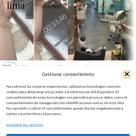
Gestionar consentimiento
Tienda Online del mejor centro de estética de Valladolid
Para ofrecer las mejores experiencias, utilizamos tecnologías como las
C. Dos de Mayo, 21, 47004 Valladolid
cookies para almacenar y/o acceder a la información del dispositivo. El
Teléfono: 683 113 415
consentimiento de estas tecnologías nos permitirá procesar datos como el
comportamiento de navegación o las identificaciones únicas en este sitio.
Reservar
No consentir o retirar el consentimiento, puede afectar negativamente a
ciertas características y funciones.
NUESTRAS TIENDAS
Gestionar los servicios
ENLACES DE INTERÉS
Diseño y desarrollo por
WLDAGENCY