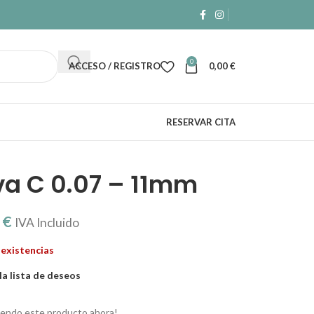
0
ACCESO / REGISTRO
0,00
€
RESERVAR CITA
va C 0.07 – 11mm
0
€
IVA Incluido
 existencias
la lista de deseos
iendo este producto ahora!