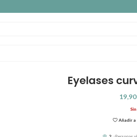
Eyelases cur
19,9
Sin
Añadir a 
2
¡Personas v