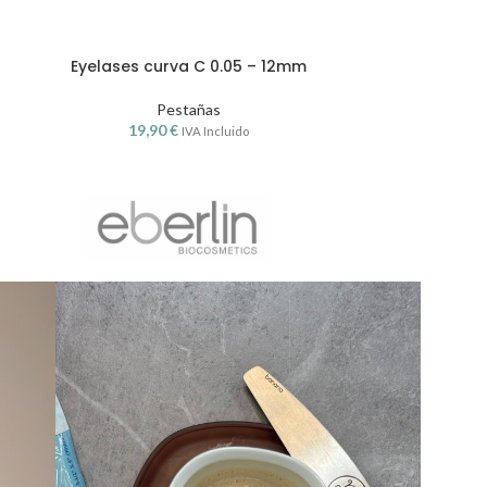
Eyelases curva C 0.05 – 12mm
Eyelases 
Pestañas
19,90
€
19,
IVA Incluido