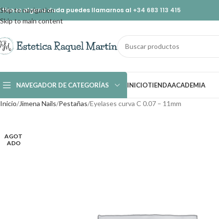
i tienes alguna duda puedes llamarnos al
Skip to navigation
+34 683 113 415
Skip to main content
NAVEGADOR DE CATEGORÍAS
INICIO
TIENDA
ACADEMIA
Inicio
Jimena Nails
Pestañas
Eyelases curva C 0.07 – 11mm
AGOT
ADO