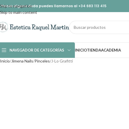
i tienes alguna duda puedes llamarnos al
Skip to navigation
+34 683 113 415
Skip to main content
NAVEGADOR DE CATEGORÍAS
INICIO
TIENDA
ACADEMIA
Inicio
Jimena Nails
Pinceles
J-Lo Grafitti