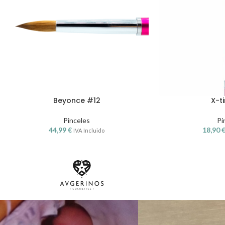
Beyonce #12
X-ti
Pinceles
Pi
44,99
€
18,90
IVA Incluido