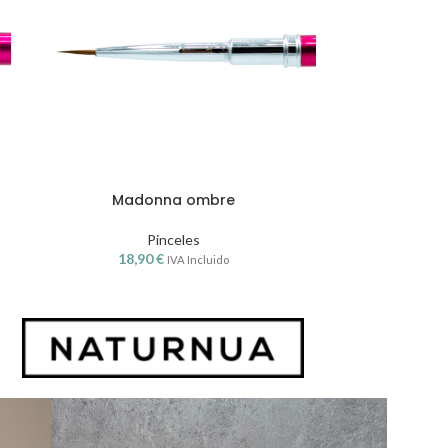
Madonna ombre
Lad
Pinceles
18,90
€
18,
IVA Incluido