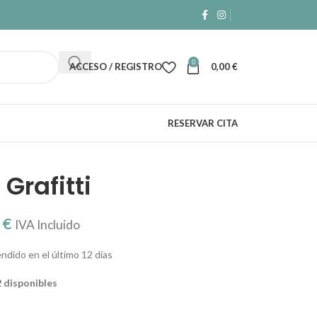
0
ACCESO / REGISTRO
0,00
€
RESERVAR CITA
 Grafitti
0
€
IVA Incluido
ndido en el último 12 días
2 disponibles