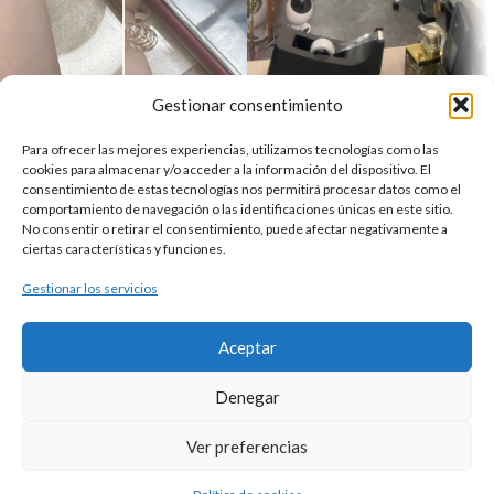
Gestionar consentimiento
Para ofrecer las mejores experiencias, utilizamos tecnologías como las
Tienda Online del mejor centro de estética de Valladolid
cookies para almacenar y/o acceder a la información del dispositivo. El
C. Dos de Mayo, 21, 47004 Valladolid
consentimiento de estas tecnologías nos permitirá procesar datos como el
comportamiento de navegación o las identificaciones únicas en este sitio.
Teléfono: 683 113 415
No consentir o retirar el consentimiento, puede afectar negativamente a
Reservar
ciertas características y funciones.
NUESTRAS TIENDAS
Gestionar los servicios
ENLACES DE INTERÉS
Aceptar
Diseño y desarrollo por
WLDAGENCY
Denegar
Ver preferencias
13,79
€
Natur
1
0
AÑADIR AL
IVA