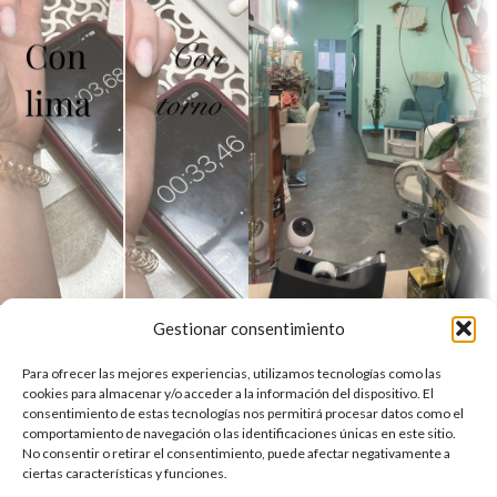
Gestionar consentimiento
Para ofrecer las mejores experiencias, utilizamos tecnologías como las
Tienda Online del mejor centro de estética de Valladolid
cookies para almacenar y/o acceder a la información del dispositivo. El
C. Dos de Mayo, 21, 47004 Valladolid
consentimiento de estas tecnologías nos permitirá procesar datos como el
comportamiento de navegación o las identificaciones únicas en este sitio.
Teléfono: 683 113 415
No consentir o retirar el consentimiento, puede afectar negativamente a
Reservar
ciertas características y funciones.