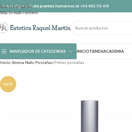
i tienes alguna duda puedes llamarnos al
Skip to navigation
+34 683 113 415
Skip to main content
NAVEGADOR DE CATEGORÍAS
INICIO
TIENDA
ACADEMIA
Inicio
Jimena Nails
Pestañas
Primer pestañas
HOT