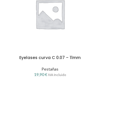
Eyelases curva C 0.07 – 11mm
Eyelases 
Pestañas
19,90
€
19,
IVA Incluido