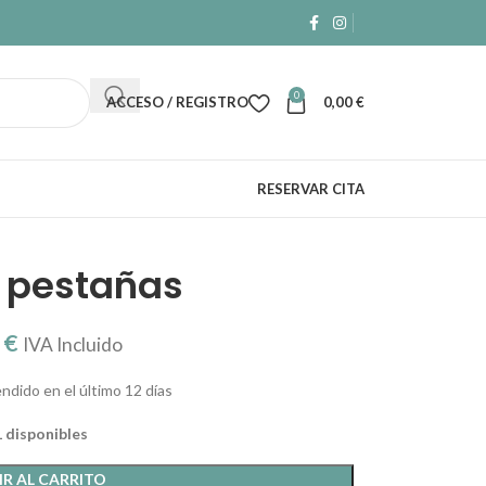
0
ACCESO / REGISTRO
0,00
€
RESERVAR CITA
 pestañas
0
€
IVA Incluido
ndido en el último 12 días
1 disponibles
R AL CARRITO